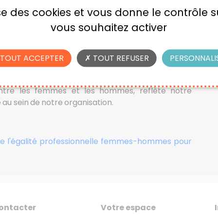
lise des cookies et vous donne le contrôle 
vous souhaitez activer
TOUT ACCEPTER
TOUT REFUSER
PERSONNALI
ec vous les résultats de l'
Index d'Égalité
on pour l'année 2024. Cet index, instauré par la loi
e entre les femmes et les hommes, reflète notre
 au sein de notre organisation.
x de l'égalité professionnelle femmes-hommes pour
ontacter
Votre espace